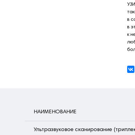
УЗИ
так
в с
в э
к н
люб
бол
НАИМЕНОВАНИЕ
Ультразвуковое сканирование (трипле