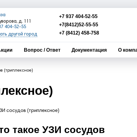
нза
+7 937 404-52-55
уворова, д. 111
+7(8412)52-55-55
37 404-52-55
412)52-55-55
+7 (8412) 458-758
ать другой город
8412) 458-758
Акции
Вопрос / Ответ
Документация
О комп
ов (триплексное)
плексное)
то такое УЗИ сосудов