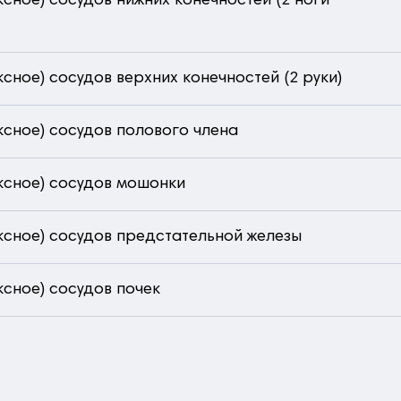
сное) сосудов нижних конечностей (2 ноги
сное) сосудов верхних конечностей (2 руки)
ксное) сосудов полового члена
ксное) сосудов мошонки
ксное) сосудов предстательной железы
ксное) сосудов почек