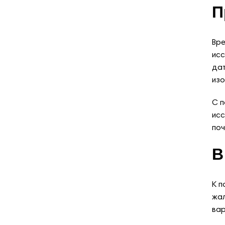
П
Вре
исс
дат
изо
С п
исс
поч
В
К п
жал
вар