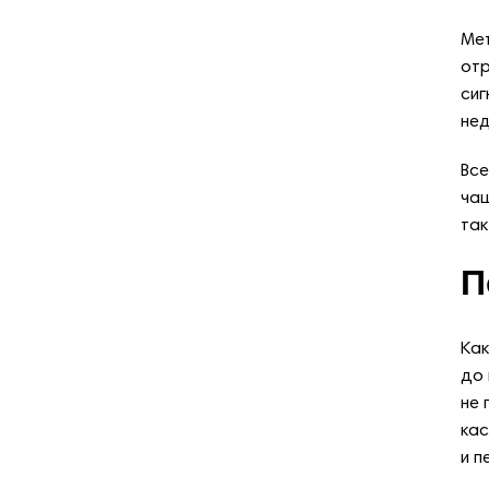
Мет
отр
сиг
нед
Все
чащ
так
П
Как
до 
не 
кас
и п