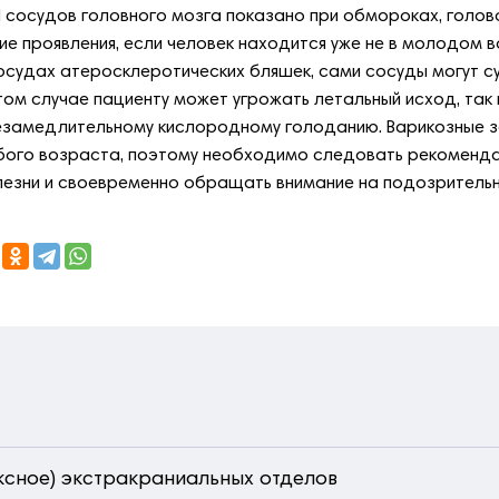
 сосудов головного мозга показано при обмороках, голов
ие проявления, если человек находится уже не в молодом 
осудах атеросклеротических бляшек, сами сосуды могут суж
том случае пациенту может угрожать летальный исход, так 
езамедлительному кислородному голоданию. Варикозные 
ого возраста, поэтому необходимо следовать рекоменда
езни и своевременно обращать внимание на подозритель
ксное) экстракраниальных отделов